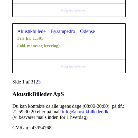
Vælg muligheder
Akustikbillede – Bysampedro – Odense
Fra
kr.
1.595
(inkl. moms og levering)
Vælg muligheder
Side 1 af 3
1
2
3
AkustikBilleder ApS
Du kan kontakte os alle ugens dage (08:00-20:00) på tlf.:
21 59 30 20 eller på mail
info@akustikbilleder.dk
(vi besvarer mails inden for 1 hverdag)
CVR-nr.: 43954768