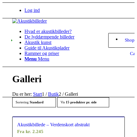
Log ind
Hvad er akustikbilleder?
De lyddæmpende billeder
Shopp
Akustik kunst
Guide til Akustikplader
Rammer og priser
Car
Menu
Menu
Galleri
Du er her:
Start
1
/
Butik
2
/
Galleri
Sortering
Standard
Vis
15 produkter pr. side
Akustikbillede – Verdenskort abstrakt
Fra
kr.
2.245