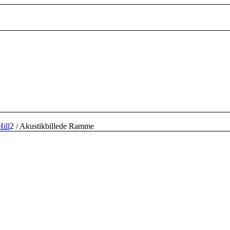
ill
2
/
Akustikbillede Ramme