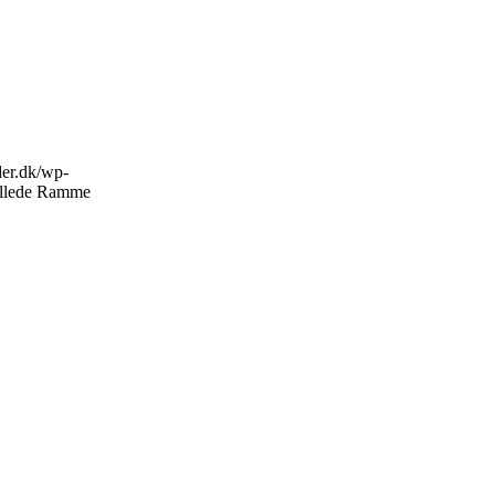
eder.dk/wp-
illede Ramme