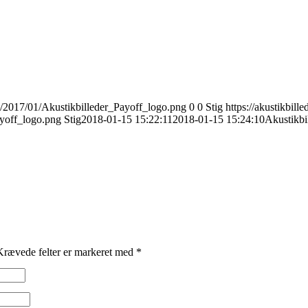
ds/2017/01/Akustikbilleder_Payoff_logo.png
0
0
Stig
https://akustikbill
ayoff_logo.png
Stig
2018-01-15 15:22:11
2018-01-15 15:24:10
Akustikb
Krævede felter er markeret med
*