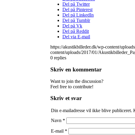
Del på Twitter
Del på Pinterest
Del på LinkedIn
Del på Tumblr
Del på Vk
Del på Reddit
Del via E-mail
https://akustikbilleder.dk/wp-content/uploa
content/uploads/2017/01/Akustikbilleder_P
0
replies
Skriv en kommentar
Want to join the discussion?
Feel free to contribute!
Skriv et svar
Din e-mailadresse vil ikke blive publiceret.
Navn
*
E-mail
*