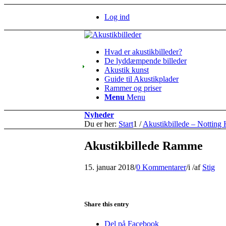
Log ind
Hvad er akustikbilleder?
De lyddæmpende billeder
Akustik kunst
Guide til Akustikplader
Rammer og priser
Menu
Menu
Nyheder
Du er her:
Start
1
/
Akustikbillede – Notting H
Akustikbillede Ramme
15. januar 2018
/
0 Kommentarer
/
i
/
af
Stig
Share this entry
Del på Facebook