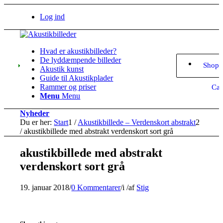
Log ind
Hvad er akustikbilleder?
De lyddæmpende billeder
Shopp
Akustik kunst
Guide til Akustikplader
Rammer og priser
Car
Menu
Menu
Nyheder
Du er her:
Start
1
/
Akustikbillede – Verdenskort abstrakt
2
/
akustikbillede med abstrakt verdenskort sort grå
akustikbillede med abstrakt
verdenskort sort grå
19. januar 2018
/
0 Kommentarer
/
i
/
af
Stig