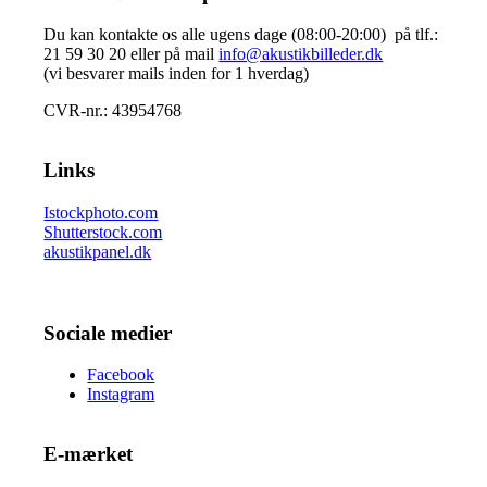
Du kan kontakte os alle ugens dage (08:00-20:00) på tlf.:
21 59 30 20 eller på mail
info@akustikbilleder.dk
(vi besvarer mails inden for 1 hverdag)
CVR-nr.: 43954768
Links
Istockphoto.com
Shutterstock.com
akustikpanel.dk
Sociale medier
Facebook
Instagram
E-mærket