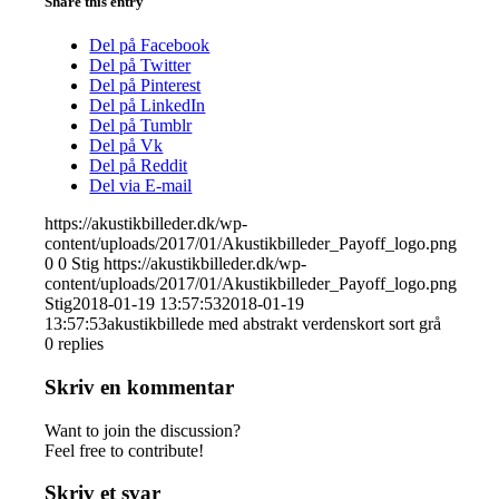
Share this entry
Del på Facebook
Del på Twitter
Del på Pinterest
Del på LinkedIn
Del på Tumblr
Del på Vk
Del på Reddit
Del via E-mail
https://akustikbilleder.dk/wp-
content/uploads/2017/01/Akustikbilleder_Payoff_logo.png
0
0
Stig
https://akustikbilleder.dk/wp-
content/uploads/2017/01/Akustikbilleder_Payoff_logo.png
Stig
2018-01-19 13:57:53
2018-01-19
13:57:53
akustikbillede med abstrakt verdenskort sort grå
0
replies
Skriv en kommentar
Want to join the discussion?
Feel free to contribute!
Skriv et svar