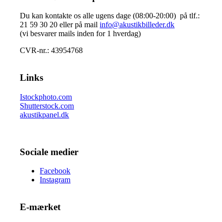
Du kan kontakte os alle ugens dage (08:00-20:00) på tlf.:
21 59 30 20 eller på mail
info@akustikbilleder.dk
(vi besvarer mails inden for 1 hverdag)
CVR-nr.: 43954768
Links
Istockphoto.com
Shutterstock.com
akustikpanel.dk
Sociale medier
Facebook
Instagram
E-mærket