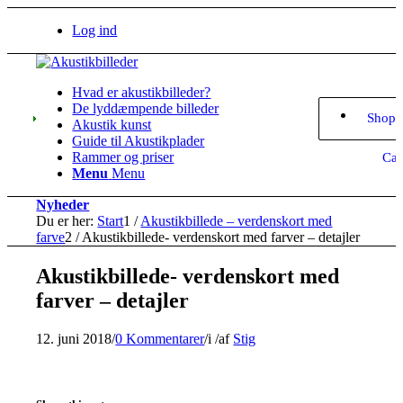
Log ind
Hvad er akustikbilleder?
De lyddæmpende billeder
Shopp
Akustik kunst
Guide til Akustikplader
Rammer og priser
Car
Menu
Menu
Nyheder
Du er her:
Start
1
/
Akustikbillede – verdenskort med
farve
2
/
Akustikbillede- verdenskort med farver – detajler
Akustikbillede- verdenskort med
farver – detajler
12. juni 2018
/
0 Kommentarer
/
i
/
af
Stig