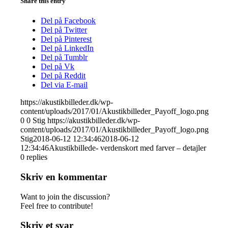
Share this entry
Del på Facebook
Del på Twitter
Del på Pinterest
Del på LinkedIn
Del på Tumblr
Del på Vk
Del på Reddit
Del via E-mail
https://akustikbilleder.dk/wp-
content/uploads/2017/01/Akustikbilleder_Payoff_logo.png
0
0
Stig
https://akustikbilleder.dk/wp-
content/uploads/2017/01/Akustikbilleder_Payoff_logo.png
Stig
2018-06-12 12:34:46
2018-06-12
12:34:46
Akustikbillede- verdenskort med farver – detajler
0
replies
Skriv en kommentar
Want to join the discussion?
Feel free to contribute!
Skriv et svar