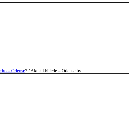
edro – Odense
2
/
Akustikbillede – Odense by