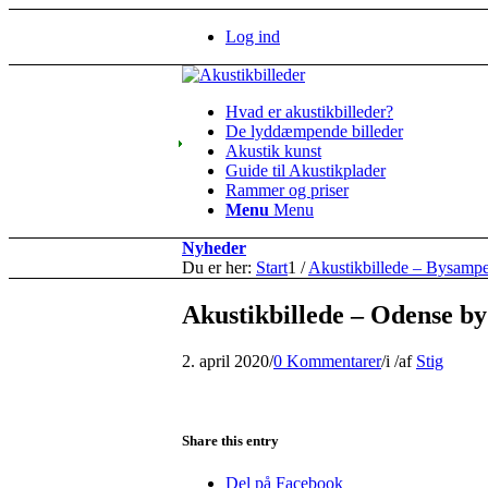
Log ind
Hvad er akustikbilleder?
De lyddæmpende billeder
Akustik kunst
Guide til Akustikplader
Rammer og priser
Menu
Menu
Nyheder
Du er her:
Start
1
/
Akustikbillede – Bysamp
Akustikbillede – Odense by
2. april 2020
/
0 Kommentarer
/
i
/
af
Stig
Share this entry
Del på Facebook