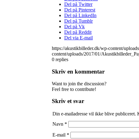
Del på Twitter
Del på Pinterest
Del på LinkedIn
Del på Tumblr
Del på Vk
Del på Reddit
Del via E-mail
https://akustikbilleder.dk/wp-content/uploa
content/uploads/2017/01/Akustikbilleder_P
0
replies
Skriv en kommentar
Want to join the discussion?
Feel free to contribute!
Skriv et svar
Din e-mailadresse vil ikke blive publiceret.
Navn
*
E-mail
*