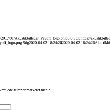
ds/2017/01/Akustikbilleder_Payoff_logo.png
0
0
Stig
https://akustikbill
ayoff_logo.png
Stig
2020-04-02 18:24:26
2020-04-02 18:24:26
Akustikbi
Krævede felter er markeret med
*