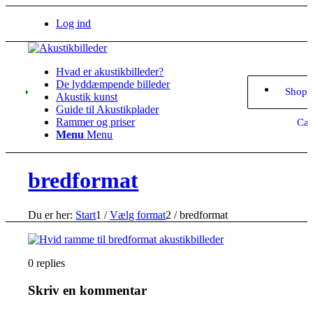
Log ind
Hvad er akustikbilleder?
De lyddæmpende billeder
Shopp
Akustik kunst
Guide til Akustikplader
Rammer og priser
Car
Menu
Menu
bredformat
Du er her:
Start
1
/
Vælg format
2
/
bredformat
0
replies
Skriv en kommentar