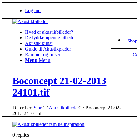
Log ind
Hvad er akustikbilleder?
De lyddæmpende billeder
Shopp
Akustik kunst
Guide til Akustikplader
Rammer og priser
Car
Menu
Menu
Boconcept 21-02-2013
24101.tif
Du er her:
Start
1
/
Akustikbilleder
2
/
Boconcept 21-02-
2013 24101.tif
0
replies