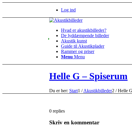
Log ind
Hvad er akustikbilleder?
De lyddæmpende billeder
Akustik kunst
Guide til Akustikplader
Rammer og priser
Menu
Menu
Helle G – Spiserum
Du er her:
Start
1
/
Akustikbilleder
2
/
Helle 
0
replies
Skriv en kommentar