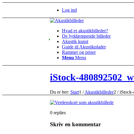
Log ind
Hvad er akustikbilleder?
De lyddæmpende billeder
Akustik kunst
Guide til Akustikplader
Rammer og priser
Menu
Menu
iStock-480892502_w
Du er her:
Start
1
/
Akustikbilleder
2
/
iStock
0
replies
Skriv en kommentar