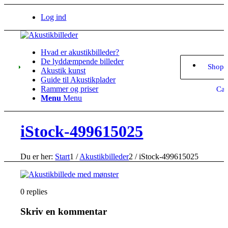
Log ind
Hvad er akustikbilleder?
De lyddæmpende billeder
Shopp
Akustik kunst
Guide til Akustikplader
Rammer og priser
Car
Menu
Menu
iStock-499615025
Du er her:
Start
1
/
Akustikbilleder
2
/
iStock-499615025
0
replies
Skriv en kommentar