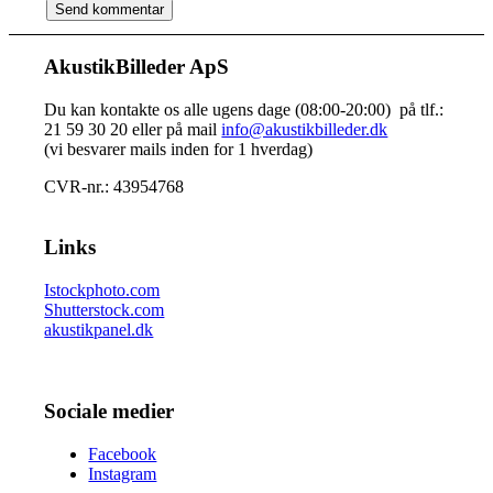
AkustikBilleder ApS
Du kan kontakte os alle ugens dage (08:00-20:00) på tlf.:
21 59 30 20 eller på mail
info@akustikbilleder.dk
(vi besvarer mails inden for 1 hverdag)
CVR-nr.: 43954768
Links
Istockphoto.com
Shutterstock.com
akustikpanel.dk
Sociale medier
Facebook
Instagram