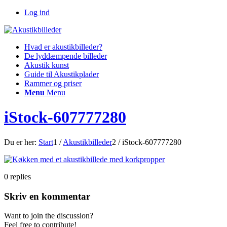
Log ind
Hvad er akustikbilleder?
De lyddæmpende billeder
Akustik kunst
Guide til Akustikplader
Rammer og priser
Menu
Menu
iStock-607777280
Du er her:
Start
1
/
Akustikbilleder
2
/
iStock-607777280
0
replies
Skriv en kommentar
Want to join the discussion?
Feel free to contribute!