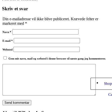
Skriv et svar
Din e-mailadresse vil ikke blive publiceret.
Krævede felter er
markeret med
*
Navn
*
E-mail
*
Websted
Gem mit navn, mail og websted i denne browser til næste gang jeg kommenterer.
Shop
Ca