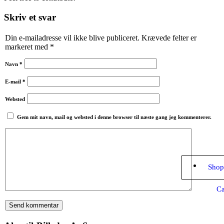
Skriv et svar
Din e-mailadresse vil ikke blive publiceret.
Krævede felter er
markeret med
*
Navn
*
E-mail
*
Websted
Gem mit navn, mail og websted i denne browser til næste gang jeg kommenterer.
Shop
Ca