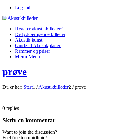
Log ind
Hvad er akustikbilleder?
De lyddæmpende billeder
Akustik kunst
Guide til Akustikplader
Rammer og priser
Menu
Menu
prøve
Du er her:
Start
1
/
Akustikbilleder
2
/
prøve
0
replies
Skriv en kommentar
Want to join the discussion?
Feel free to contribute!