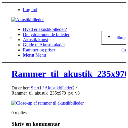
Log ind
Hvad er akustikbilleder?
De lyddæmpende billeder
Shopp
Akustik kunst
Guide til Akustikplader
Rammer og priser
Car
Menu
Menu
Rammer_til_akustik_235x97
Du er her:
Start
1
/
Akustikbilleder
2
/
Rammer_til_akustik_235x970_px_v3
0
replies
Skriv en kommentar