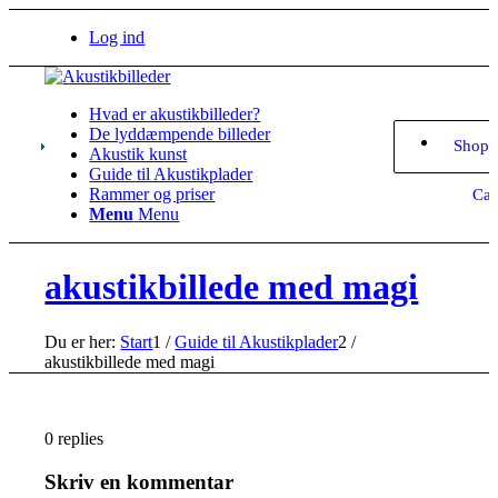
Log ind
Hvad er akustikbilleder?
De lyddæmpende billeder
Shopp
Akustik kunst
Guide til Akustikplader
Rammer og priser
Car
Menu
Menu
akustikbillede med magi
Du er her:
Start
1
/
Guide til Akustikplader
2
/
akustikbillede med magi
0
replies
Skriv en kommentar