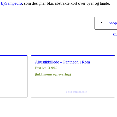
f
bySampedro
, som designer bl.a. abstrakte kort over byer og lande.
Shop
Ca
Akustikbillede – Pantheon i Rom
Fra
kr.
3.995
(inkl. moms og levering)
Vælg muligheder