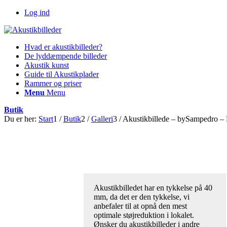
Log ind
Hvad er akustikbilleder?
De lyddæmpende billeder
Akustik kunst
Guide til Akustikplader
Rammer og priser
Menu
Menu
Butik
Du er her:
Start
1
/
Butik
2
/
Galleri
3
/
Akustikbillede – bySampedro 
Akustikbilledet har en tykkelse på 40
mm, da det er den tykkelse, vi
anbefaler til at opnå den mest
optimale støjreduktion i lokalet.
Ønsker du akustikbilleder i andre