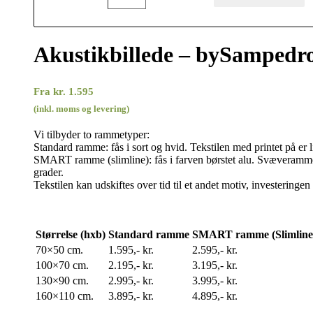
Akustikbillede – bySamped
Fra
kr.
1.595
(inkl. moms og levering)
Vi tilbyder to rammetyper:
Standard ramme: fås i sort og hvid. Tekstilen med printet på er 
SMART ramme (slimline): fås i farven børstet alu. Svæverammen
grader.
Tekstilen kan udskiftes over tid til et andet motiv, investeringen
Størrelse (hxb)
Standard ramme
SMART ramme (Slimline
70×50 cm.
1.595,- kr.
2.595,- kr.
100×70 cm.
2.195,- kr.
3.195,- kr.
130×90 cm.
2.995,- kr.
3.995,- kr.
160×110 cm.
3.895,- kr.
4.895,- kr.