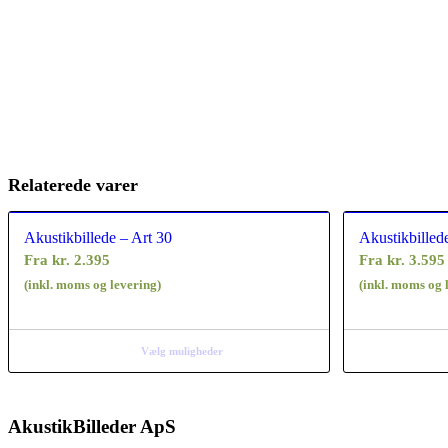
Relaterede varer
Akustikbillede – Art 30
Akustikbilled
Fra
kr.
2.395
Fra
kr.
3.595
(inkl. moms og levering)
(inkl. moms og 
Vælg muligheder
AkustikBilleder ApS