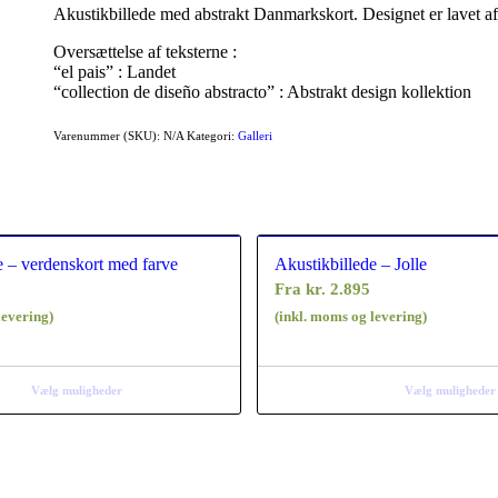
Akustikbillede med abstrakt Danmarkskort. Designet er lavet a
Oversættelse af teksterne :
“el pais” : Landet
“collection de diseño abstracto” : Abstrakt design kollektion
Varenummer (SKU):
N/A
Kategori:
Galleri
e – verdenskort med farve
Akustikbillede – Jolle
Fra
kr.
2.895
levering)
(inkl. moms og levering)
Vælg muligheder
Vælg muligheder